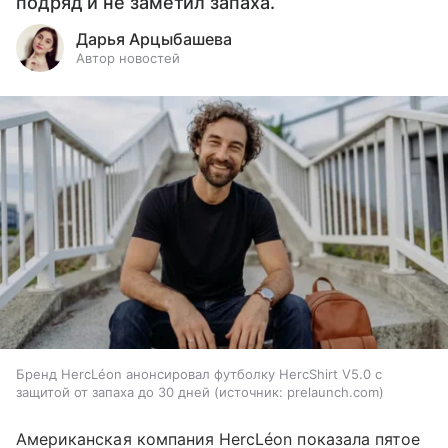
подряд и не заметил запаха.
Дарья Арцыбашева
Автор новостей
Бренд HercLéon анонсировал футболку HercShirt V5.0 с
защитой от запаха до 30 дней
источник:
prelaunch.com
Американская компания HercLéon показала пятое