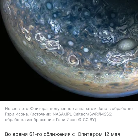
Новое фото Юпитера, полученное аппаратом Juno в обработке
Гэри Исона.
источник:
NASA/JPL-Caltech/SwRI/MSSS;
обработка изображения: Гэри Исон © CC BY
Во время 61-го сближения с Юпитером 12 мая