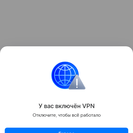
Gears of War: E-Day выйдет 6 октября 2026 года на
ПК и Xbox Series X|S с русскими субтитрами.
Обладатели Premium-издания смогут начать
играть на пять дней раньше.
Игры
У вас включ
ён
V
P
N
Поделиться
Отключите, чтобы всё работало