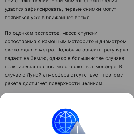
при столкновении. Если момент столкновения
удастся зафиксировать, первые снимки могут
появиться уже в ближайшее время.
По оценкам экспертов, масса ступени
сопоставима с каменным метеоритом диаметром
около одного метра. Подобные объекты регулярно
падают на Землю, однако в большинстве случаев
практически полностью сгорают в атмосфере. В
случае с Луной атмосфера отсутствует, поэтому
ракета достигнет поверхности целиком.
Ранее стало известно, что лунный грунт
рассказал
об атмосфере древней Земли.
космос
SpaceX
Луна
российские ученые