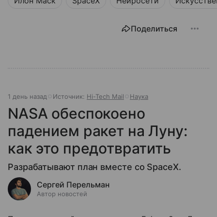
Илон Маск
SpaceX
Нейросети
Искусстве
Поделиться
1 день назад
Источник:
Hi-Tech Mail
Наука
NASA обеспокоено
падением ракет на Луну:
как это предотвратить
Разрабатывают план вместе со SpaceX.
Сергей Перельман
Автор новостей