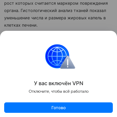
рост которых считается маркером повреждения
органа. Гистологический анализ тканей показал
уменьшение числа и размера жировых капель в
клетках печени.
У вас включ
ён
V
P
N
Отключите, чтобы всё работало
Готово