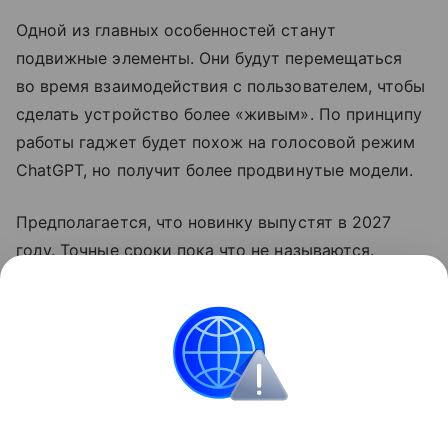
Одной из главных особенностей станут
подвижные элементы. Они будут перемещаться
во время взаимодействия с пользователем, чтобы
сделать устройство более «живым». По принципу
работы гаджет будет похож на голосовой режим
ChatGPT, но получит более продвинутые модели.
Предполагается, что новинку выпустят в 2027
году. Точные сроки пока что не называются.
Ранее OpenAI
выпустила
свой первый гаджет.
Умные колонки
OpenAI
Поделиться