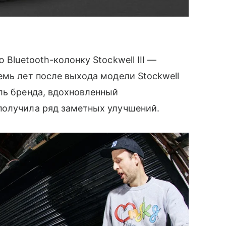
 Bluetooth-колонку Stockwell III —
емь лет после выхода модели Stockwell
ль бренда, вдохновленный
получила ряд заметных улучшений.