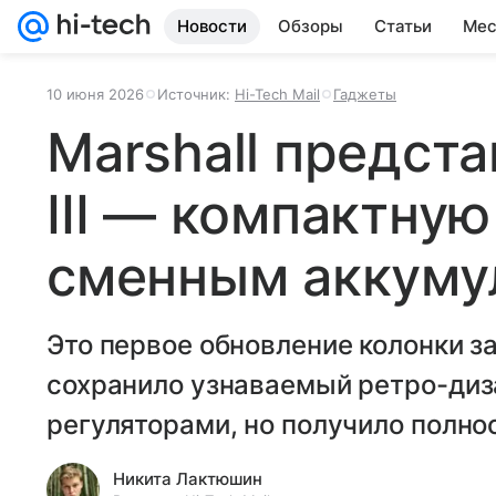
Новости
Обзоры
Статьи
Мес
10 июня 2026
Источник:
Hi-Tech Mail
Гаджеты
Marshall предста
III — компактную
сменным аккуму
Это первое обновление колонки за
сохранило узнаваемый ретро-диз
регуляторами, но получило полно
Никита Лактюшин