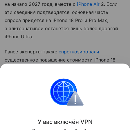
на начало 2027 года, вместе с
iPhone Air
2. Если
эти сведения подтвердятся, основная часть
спроса придется на iPhone 18 Pro и Pro Max,
а альтернативой останется лишь более дорогой
iPhone Ultra.
Ранее эксперты также
спрогнозировали
существенное повышение стоимости iPhone 18
Pro. Аналитик Джефф Пу считает, что цены
вырастут на 250−300 долларов (около 20−24 тыс.
рублей).
Apple
iPhone
Поделиться
У вас включ
ён
V
P
N