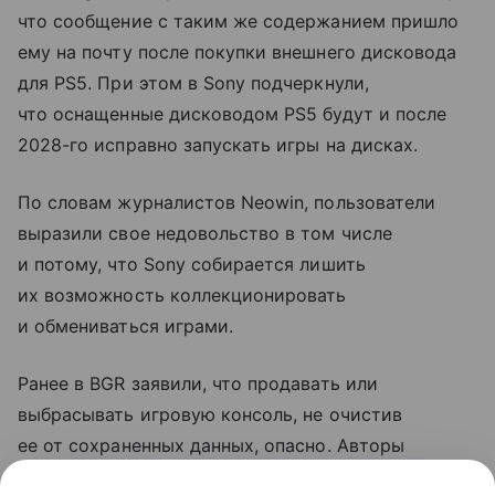
что сообщение с таким же содержанием пришло
ему на почту после покупки внешнего дисковода
для PS5. При этом в Sony подчеркнули,
что оснащенные дисководом PS5 будут и после
2028-го исправно запускать игры на дисках.
По словам журналистов Neowin, пользователи
выразили свое недовольство в том числе
и потому, что Sony собирается лишить
их возможность коллекционировать
и обмениваться играми.
Ранее в BGR заявили, что продавать или
выбрасывать игровую консоль, не очистив
ее от сохраненных данных, опасно. Авторы
рассказали, что при определенных