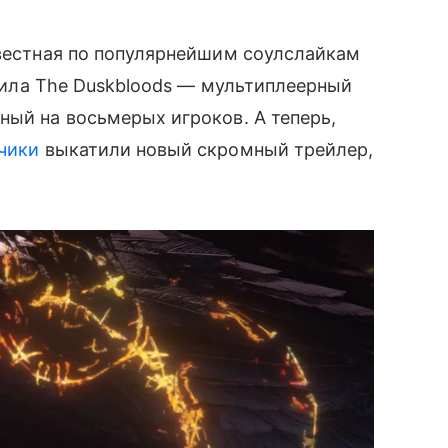
звестная по популярнейшим соулслайкам
тавила The Duskbloods — мультиплеерный
ный на восьмерых игроков. А теперь,
чики
выкатили новый скромный трейлер,