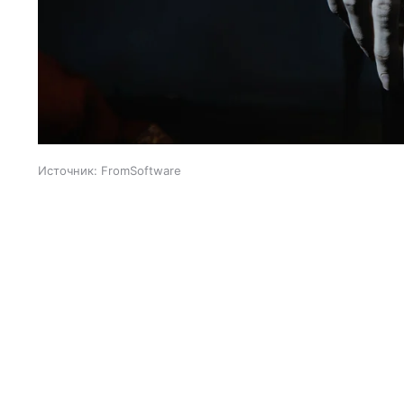
Источник:
FromSoftware