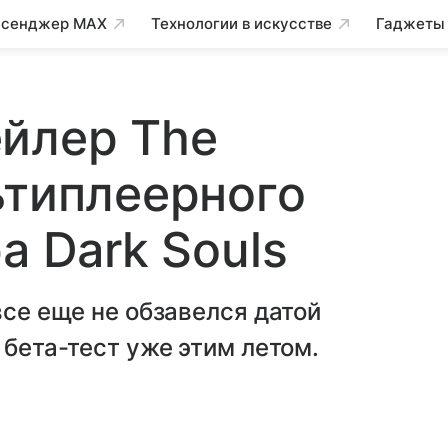
сенджер MAX
Технологии в искусстве
Гаджеты
ейлер The
ьтиплеерного
а Dark Souls
все еще не обзавелся датой
 бета-тест уже этим летом.