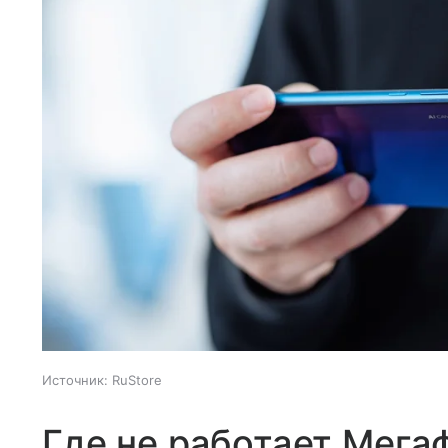
Источник:
RuStore
Где не работает Мега