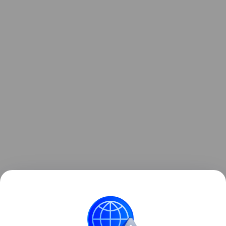
Ранее мы рассказывали о будущем российской
космонавтики:
миссиях к Луне, Солнцу и другим
планетам
.