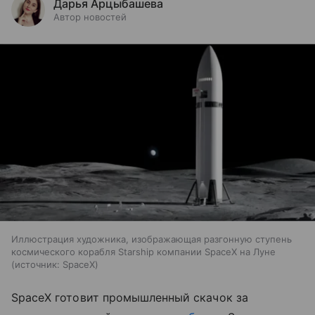
Дарья Арцыбашева
Автор новостей
Иллюстрация художника, изображающая разгонную ступень
космического корабля Starship компании SpaceX на Луне
источник:
SpaceX
SpaceX готовит промышленный скачок за