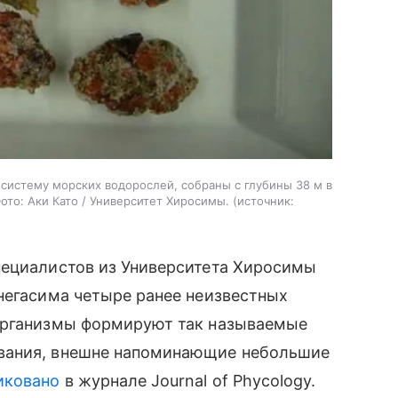
систему морских водорослей, собраны с глубины 38 м в
ото: Аки Като / Университет Хиросимы.
источник:
пециалистов из Университета Хиросимы
негасима четыре ранее неизвестных
 организмы формируют так называемые
вания, внешне напоминающие небольшие
иковано
в журнале Journal of Phycology.