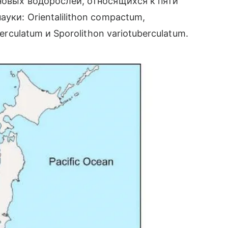
новых водорослей, относящихся к пяти
уки: Orientalilithon compactum,
erculatum и Sporolithon variotuberculatum.