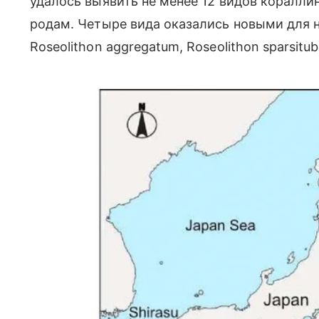
удалось выявить не менее 12 видов коралли
родам. Четыре вида оказались новыми для на
Roseolithon aggregatum, Roseolithon sparsitub