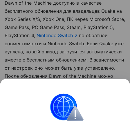
Dawn of the Machine доступно в качестве
бесплатного обновления для владельцев Quake на
Xbox Series X/S, Xbox One, ПК через Microsoft Store,
Game Pass, PC Game Pass, Steam, PlayStation 5,
PlayStation 4,
Nintendo Switch 2
по обратной
совместимости и Nintendo Switch. Если Quake уже
куплена, новый эпизод загрузится автоматически
вместе с бесплатным обновлением. В зависимости
от настроек оно может быть уже установлено.
После обновления Dawn of the Machine можно
запустить через новую игру, выбор уровня или
кооперативный мультиплеер.
Игры