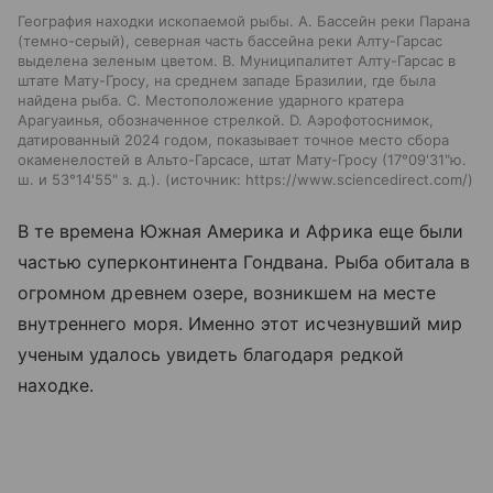
География находки ископаемой рыбы. A. Бассейн реки Парана
(темно-серый), северная часть бассейна реки Алту-Гарсас
выделена зеленым цветом. B. Муниципалитет Алту-Гарсас в
штате Мату-Гросу, на среднем западе Бразилии, где была
найдена рыба. C. Местоположение ударного кратера
Арагуаинья, обозначенное стрелкой. D. Аэрофотоснимок,
датированный 2024 годом, показывает точное место сбора
окаменелостей в Альто-Гарсасе, штат Мату-Гросу (17°09'31"ю.
ш. и 53°14'55" з. д.).
источник:
https://www.sciencedirect.com/
В те времена Южная Америка и Африка еще были
частью суперконтинента Гондвана. Рыба обитала в
огромном древнем озере, возникшем на месте
внутреннего моря. Именно этот исчезнувший мир
ученым удалось увидеть благодаря редкой
находке.