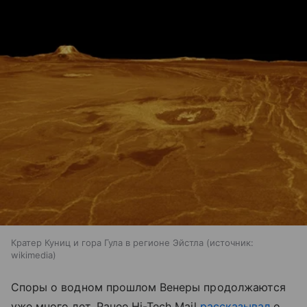
Кратер Куниц и гора Гула в регионе Эйстла
источник:
wikimedia
Споры о водном прошлом Венеры продолжаются
уже много лет. Ранее Hi-Tech Mail
рассказывал
о