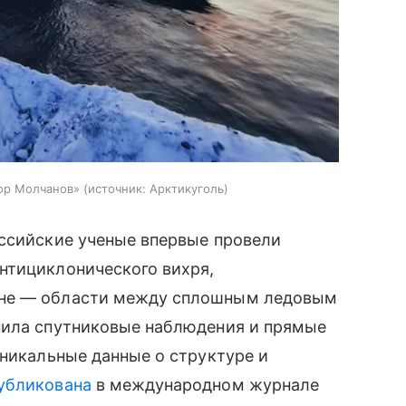
ор Молчанов»
источник:
Арктикуголь
оссийские ученые впервые провели
нтициклонического вихря,
оне — области между сплошным ледовым
нила спутниковые наблюдения и прямые
уникальные данные о структуре и
убликована
в международном журнале