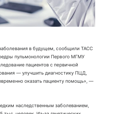
 заболевания в будущем, сообщили ТАСС
афедры пульмонологии Первого МГМУ
ледование пациентов с первичной
ования — улучшить диагностику ПЦД,
оевременно оказать пациенту помощь», —
редким наследственным заболеванием,
5 тыс. человек. Из-за генетических