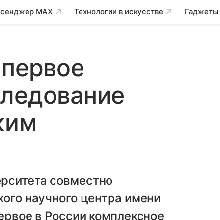
сенджер MAX
Технологии в искусстве
Гаджеты
 первое
следование
ким
рситета совместно
кого научного центра имени
первое в России комплексное