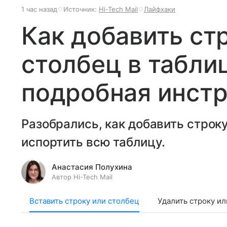
1 час назад
Источник:
Hi-Tech Mail
Лайфхаки
Как добавить ст
столбец в таблиц
подробная инст
Разобрались, как добавить строку 
испортить всю таблицу.
Анастасия Полухина
Автор Hi-Tech Mail
Вставить строку или столбец
Удалить строку и