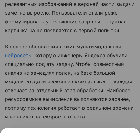
релевантных изображений в верхней части выдачи
заметно выросло. Пользователи стали реже
формулировать уточняющие запросы — нужная
картинка чаще появляется с первой попытки.
В основе обновления лежит мультимодальная
нейросеть
, которую инженеры Яндекса обучили
специально под эту задачу. Чтобы совместный
анализ не замедлял поиск, на базе большой
модели создали несколько компактных — каждая
отвечает за отдельный этап обработки. Наиболее
ресурсоемкие вычисления выполняются заранее,
поэтому технология работает в реальном времени
и не влияет на скорость ответа.
Ранее мы рассказывали,
как найти товар по фото
с