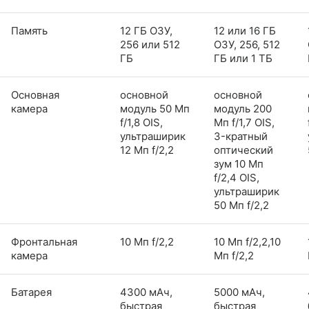
Память
12 ГБ ОЗУ,
12 или 16 ГБ
256 или 512
ОЗУ, 256, 512
ГБ
ГБ или 1 ТБ
Основная
основной
основной
камера
модуль 50 Мп
модуль 200
f/1,8 OIS,
Мп f/1,7 OIS,
ультраширик
3-кратный
12 Мп f/2,2
оптический
зум 10 Мп
f/2,4 OIS,
ультраширик
50 Мп f/2,2
Фронтальная
10 Мп f/2,2
10 Мп f/2,2,10
камера
Мп f/2,2
Батарея
4300 мАч,
5000 мАч,
быстрая
быстрая