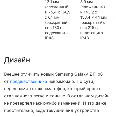
13,1 мм
8,9 мм
(сложенный)
(сложенный)
и 75,4 x 166,9
и 143,2 x
x 6,1 мм
158,4 x 4,1 мм
(раскрытый),
(раскрытый),
вес 180 г,
вес 215 г,
водозащита
водозащита
IP48
IP48
Дизайн
Внешне отличить новый Samsung Galaxy Z Flip8
от
предшественника
невозможно. По сути,
перед нами тот же смартфон, который просто
стал немного легче и тоньше. В остальном дизайн
не претерпел каких-либо изменений. И это даже
простительно, ведь текущий вид устройства