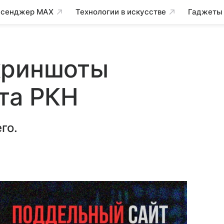
сенджер MAX
Технологии в искусстве
Гаджеты
криншоты
та РКН
го.