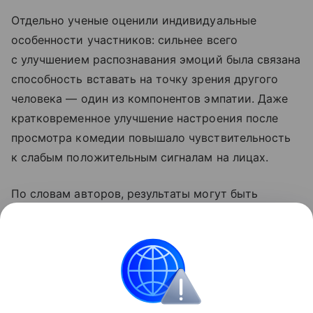
Отдельно ученые оценили индивидуальные
особенности участников: сильнее всего
с улучшением распознавания эмоций была связана
способность вставать на точку зрения другого
человека — один из компонентов эмпатии. Даже
кратковременное улучшение настроения после
просмотра комедии повышало чувствительность
к слабым положительным сигналам на лицах.
По словам авторов, результаты могут быть
полезны в образовании, здравоохранении,
социальной работе и деловом общении — там, где
важно точно считывать состояние собеседника.
Психология