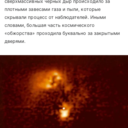
сверхмассивных черных дыр происходило за
плотными завесами газа и пыли, которые
скрывали процесс от наблюдателей. Иными
словами, большая часть космического
«обжорства» проходила буквально за закрытыми
дверями.