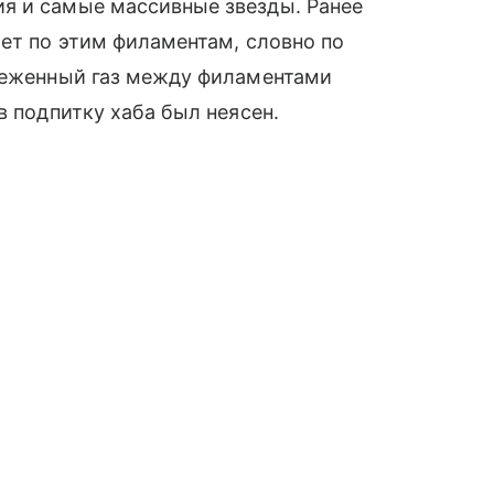
я и самые массивные звезды. Ранее
чет по этим филаментам, словно по
зреженный газ между филаментами
в подпитку хаба был неясен.