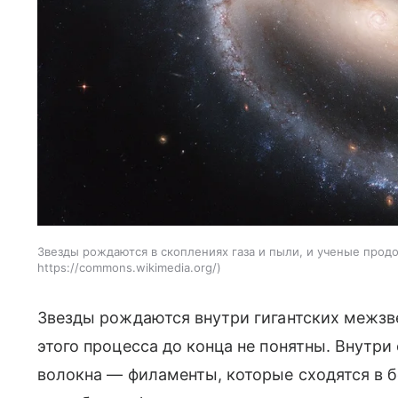
Звезды рождаются в скоплениях газа и пыли, и ученые продо
https://commons.wikimedia.org/
Звезды рождаются внутри гигантских межзве
этого процесса до конца не понятны. Внутр
волокна — филаменты, которые сходятся в 