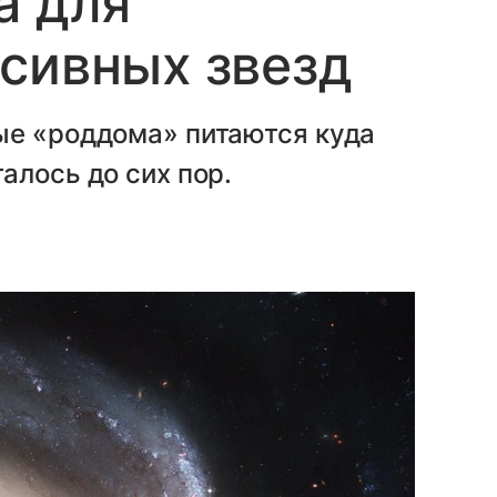
а для
сивных звезд
ые «роддома» питаются куда
алось до сих пор.