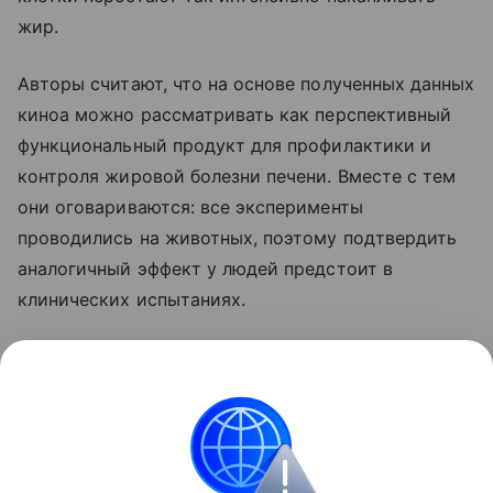
жир.
Авторы считают, что на основе полученных данных
киноа можно рассматривать как перспективный
функциональный продукт для профилактики и
контроля жировой болезни печени. Вместе с тем
они оговариваются: все эксперименты
проводились на животных, поэтому подтвердить
аналогичный эффект у людей предстоит в
клинических испытаниях.
Ранее мы рассказывали о том, что
привычная
ягода оказалась способна снижать проявления
жировой болезни печени
.
Красота и здоровье