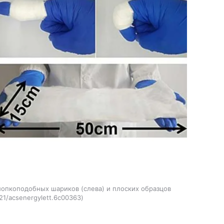
опкоподобных шариков (слева) и плоских образцов
021/acsenergylett.6c00363