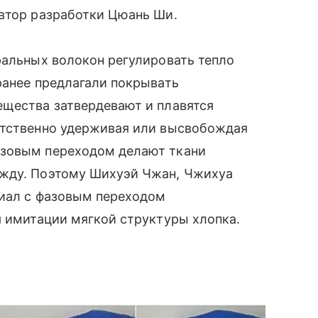
автор разработки Цюань Ши.
ральных волокон регулировать тепло
ранее предлагали покрывать
ещества затвердевают и плавятся
етственно удерживая или высвобождая
азовым переходом делают ткани
ежду. Поэтому Шихуэй Чжан, Чжихуа
риал с фазовым переходом
я имитации мягкой структуры хлопка.