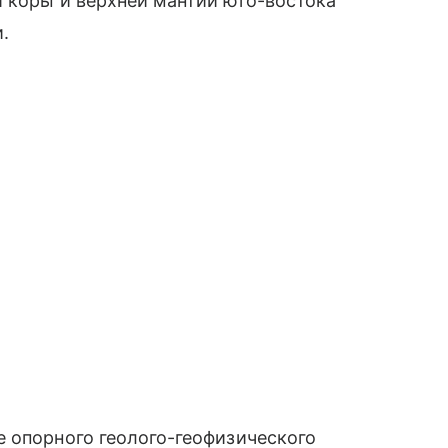
 коры и верхней мантии юго-востока
.
 опорного геолого-геофизического