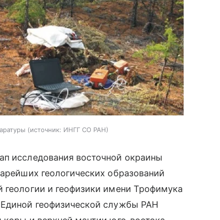
паратуры
источник:
ИНГГ СО РАН
ап исследования восточной окраины
тарейших геологических образований
й геологии и геофизики имени Трофимука
 Единой геофизической службы РАН