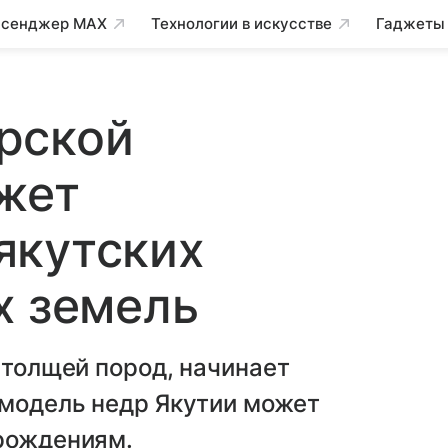
сенджер MAX
Технологии в искусстве
Гаджеты
рской
жет
якутских
х земель
 толщей пород, начинает
 модель недр Якутии может
орождениям.