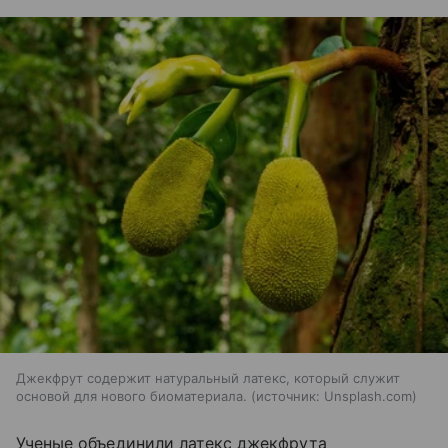
Джекфрут содержит натуральный латекс, который служит
основой для нового биоматериала.
источник:
Unsplash.com
Ученые объединили латекс джекфрута