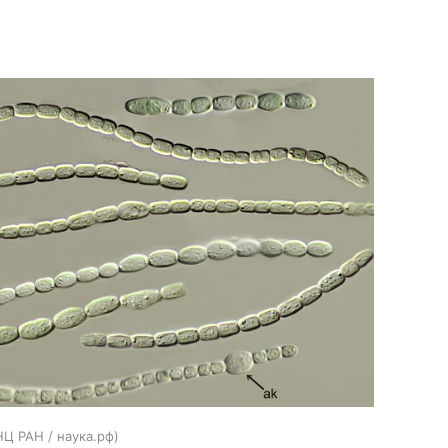
Ц РАН / наука.рф