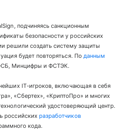
alSign, подчиняясь санкционным
тификаты безопасности у российских
сии решили создать систему защиты
туация будет повторяться. По
данным
ФСБ, Минцифры и ФСТЭК.
пнейших IT-игроков, включающая в себя
ра», «Сбертех», «КриптоПро» и многих
 технологический удостоверяющий центр.
ть российских
разработчиков
раммного кода.