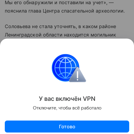
Мы его обнаружили и поставили на учет», —
пояснила глава Центра спасательной археологии.
Соловьева не стала уточнять, в каком районе
Ленинградской области находится могильник
эпохи неолита, чтобы не привлечь внимание
к нему «черных копателей», нелегально
занимающихся археологическими раскопками.
археология
Поделиться
У вас включ
ён
V
P
N
Отключите, чтобы всё работало
Готово