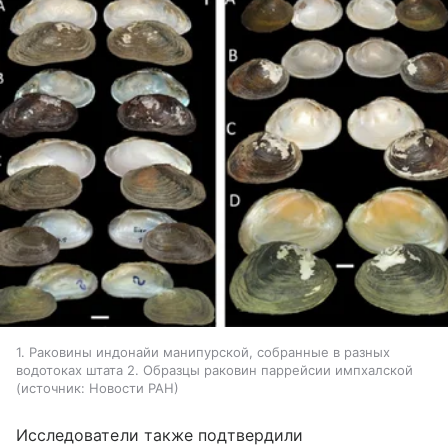
1. Раковины индонайи манипурской, собранные в разных
водотоках штата 2. Образцы раковин паррейсии импхалской
источник:
Новости РАН
Исследователи также подтвердили