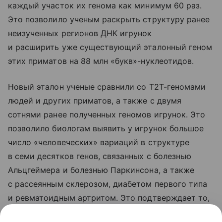
каждый участок их генома как минимум 60 раз.
Это позволило ученым раскрыть структуру ранее
неизученных регионов ДНК игрунок
и расширить уже существующий эталонный геном
этих приматов на 88 млн «букв»-нуклеотидов.
Новый эталон ученые сравнили со T2T-геномами
людей и других приматов, а также с двумя
сотнями ранее полученных геномов игрунок. Это
позволило биологам выявить у игрунок большое
число «человеческих» вариаций в структуре
в семи десятков генов, связанных с болезнью
Альцгеймера и болезнью Паркинсона, а также
с рассеянным склерозом, диабетом первого типа
и ревматоидным артритом. Это подтверждает то,
что эти обезьяны хорошо подходят для изучения