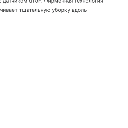
 с датчиком dToF. Фирменная технология
ечивает тщательную уборку вдоль