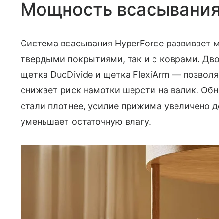
Мощность всасывания
Система всасывания HyperForce развивает м
твердыми покрытиями, так и с коврами. Дв
щетка DuoDivide и щетка FlexiArm — позвол
снижает риск намотки шерсти на валик. Об
стали плотнее, усилие прижима увеличено 
уменьшает остаточную влагу.