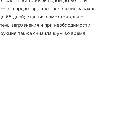
т салфетки горячей водой до 80 °C и
C — это предотвращает появление запахов
до 65 дней; станция самостоятельно
епень загрязнения и при необходимости
трукция также снизила шум во время