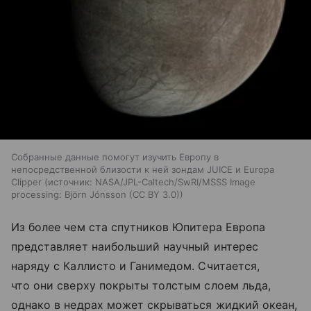
Собранные данные помогут изучить Европу в
непосредственной близости к ней зондам JUICE и Europa
Clipper
источник:
NASA/JPL-Caltech/SwRI/MSSS Image
processing: Björn Jónsson (CC BY 3.0)
Из более чем ста спутников Юпитера Европа
представляет наибольший научный интерес
наряду с Каллисто и Ганимедом. Считается,
что они сверху покрыты толстым слоем льда,
однако в недрах может скрываться жидкий океан,