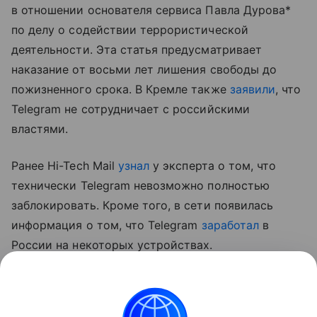
в отношении основателя сервиса Павла Дурова*
по делу о содействии террористической
деятельности. Эта статья предусматривает
наказание от восьми лет лишения свободы до
пожизненного срока. В Кремле также
заявили
, что
Telegram не сотрудничает с российскими
властями.
Ранее Hi-Tech Mail
узнал
у эксперта о том, что
технически Telegram невозможно полностью
заблокировать. Кроме того, в сети появилась
информация о том, что Telegram
заработал
в
России на некоторых устройствах.
* внесен в перечень террористов и экстремистов
Росфинмониторинга