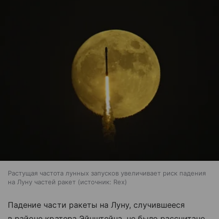
Растущая частота лунных запусков увеличивает риск падения
на Луну частей ракет
источник:
Rex
Падение части ракеты на Луну, случившееся
в районе кратера Эйнштейна, не было рассчитано