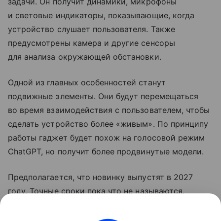
задачи. Он получит динамики, микрофоны
и световые индикаторы, показывающие, когда
устройство слушает пользователя. Также
предусмотрены камера и другие сенсоры
для анализа окружающей обстановки.
Одной из главных особенностей станут
подвижные элементы. Они будут перемещаться
во время взаимодействия с пользователем, чтобы
сделать устройство более «живым». По принципу
работы гаджет будет похож на голосовой режим
ChatGPT, но получит более продвинутые модели.
Предполагается, что новинку выпустят в 2027
году. Точные сроки пока что не называются.
Ранее OpenAI
выпустила
свой первый гаджет.