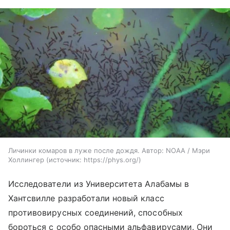
Личинки комаров в луже после дождя. Автор: NOAA / Мэри
Холлингер
источник:
https://phys.org/
Исследователи из Университета Алабамы в
Хантсвилле разработали новый класс
противовирусных соединений, способных
бороться с особо опасными альфавирусами. Они