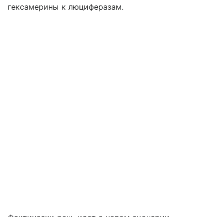
гексамерины к люциферазам.