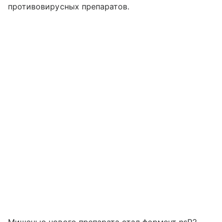
противовирусных препаратов.
Мишенью нового препарата стал фермент nsP2-