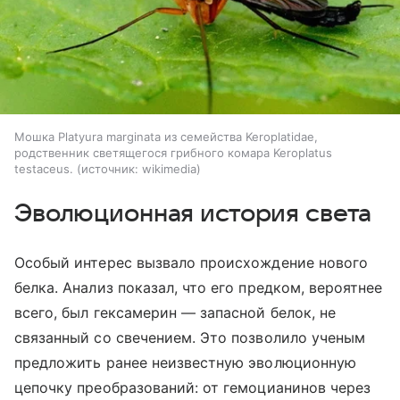
Мошка Platyura marginata из семейства Keroplatidae,
родственник светящегося грибного комара Keroplatus
testaceus.
источник:
wikimedia
Эволюционная история света
Особый интерес вызвало происхождение нового
белка. Анализ показал, что его предком, вероятнее
всего, был гексамерин — запасной белок, не
связанный со свечением. Это позволило ученым
предложить ранее неизвестную эволюционную
цепочку преобразований: от гемоцианинов через