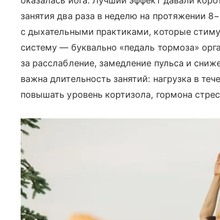
оказалась йога. Лучший эффект давали корот
занятия два раза в неделю на протяжении 8
с дыхательными практиками, которые стим
систему — буквально «педаль тормоза» орга
за расслабление, замедление пульса и сниж
важна длительность занятий: нагрузка в те
повышать уровень кортизола, гормона стре