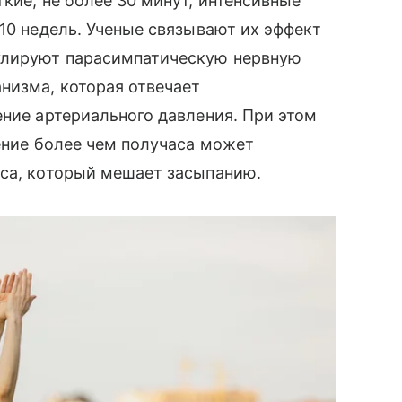
кие, не более 30 минут, интенсивные
−10 недель. Ученые связывают их эффект
улируют парасимпатическую нервную
низма, которая отвечает
ение артериального давления. При этом
чение более чем получаса может
сса, который мешает засыпанию.