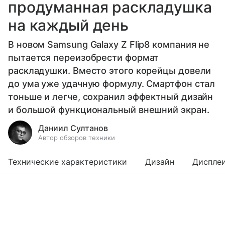
продуманная раскладушка
на каждый день
В новом Samsung Galaxy Z Flip8 компания не
пытается переизобрести формат
раскладушки. Вместо этого корейцы довели
до ума уже удачную формулу. Смартфон стал
тоньше и легче, сохранил эффектный дизайн
и большой функциональный внешний экран.
Даниил Султанов
Автор обзоров техники
Технические характеристики
Дизайн
Диспле
Выберите комментарий
Выберите комментарий
Выберите комментарий
Информация полезная и актуальная
Информация полезная и актуальная
Информация полезная и актуальная