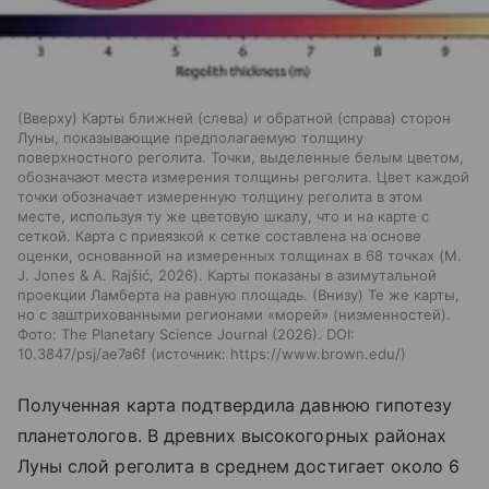
(Вверху) Карты ближней (слева) и обратной (справа) сторон
Луны, показывающие предполагаемую толщину
поверхностного реголита. Точки, выделенные белым цветом,
обозначают места измерения толщины реголита. Цвет каждой
точки обозначает измеренную толщину реголита в этом
месте, используя ту же цветовую шкалу, что и на карте с
сеткой. Карта с привязкой к сетке составлена на основе
оценки, основанной на измеренных толщинах в 68 точках (M.
J. Jones & A. Rajšić, 2026). Карты показаны в азимутальной
проекции Ламберта на равную площадь. (Внизу) Те же карты,
но с заштрихованными регионами «морей» (низменностей).
Фото: The Planetary Science Journal (2026). DOI:
10.3847/psj/ae7a6f
источник:
https://www.brown.edu/
Полученная карта подтвердила давнюю гипотезу
планетологов. В древних высокогорных районах
Луны слой реголита в среднем достигает около 6