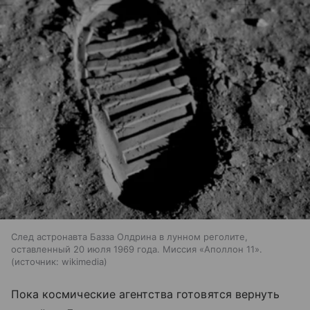
След астронавта Базза Олдрина в лунном реголите,
оставленный 20 июля 1969 года. Миссия «Аполлон 11».
источник:
wikimedia
Пока космические агентства готовятся вернуть