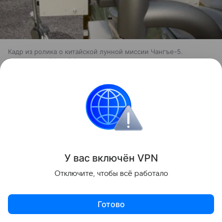
Кадр из ролика о китайской лунной миссии Чангъе-5.
источник:
wikimedia
Любопытно, что тема использования реголита
сегодня развивается сразу по нескольким
направлениям. Ранее Hi-Tech Mail
рассказывал
, что
ученые впервые вырастили нут в имитации
лунного грунта.
Еще один
материал
Hi-Tech Mail
посвящен строительству будущих лунных баз из
У вас включ
ён
V
P
N
самого реголита. В нем рассматривается
Отключите, чтобы всё работало
технология лазерного спекания лунного грунта для
создания инфраструктуры прямо на месте.
Готово