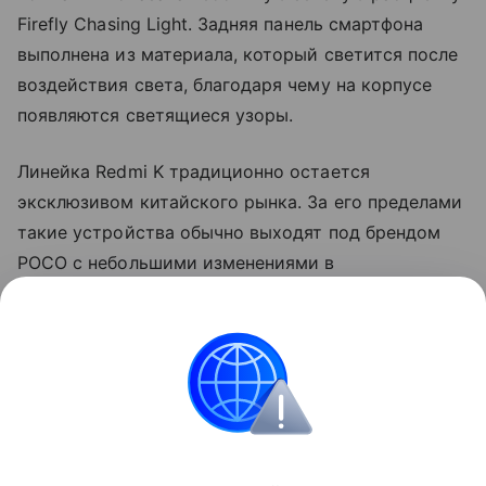
Firefly Chasing Light. Задняя панель смартфона
выполнена из материала, который светится после
воздействия света, благодаря чему на корпусе
появляются светящиеся узоры.
Линейка Redmi K традиционно остается
эксклюзивом китайского рынка. За его пределами
такие устройства обычно выходят под брендом
POCO с небольшими изменениями в
характеристиках и программном обеспечении.
Так, прошлогодний Redmi K90 Pro дебютировал на
глобальном рынке как POCO F8 Ultra.
смартфоны
Поделиться