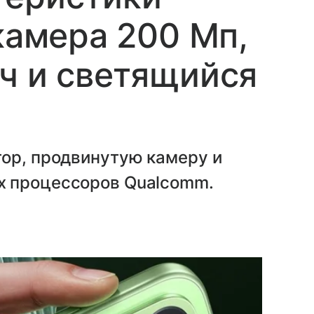
камера 200 Мп,
ч и светящийся
тор, продвинутую камеру и
х процессоров Qualcomm.