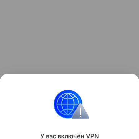
Узнать больше о необычном инциденте с ракетой
можно в отдельном
материале
Hi-Tech Mail.
космос
Луна
Поделиться
У вас включ
ён
V
P
N