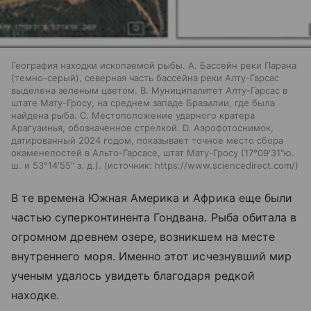
География находки ископаемой рыбы. A. Бассейн реки Парана
(темно-серый), северная часть бассейна реки Алту-Гарсас
выделена зеленым цветом. B. Муниципалитет Алту-Гарсас в
штате Мату-Гросу, на среднем западе Бразилии, где была
найдена рыба. C. Местоположение ударного кратера
Арагуаинья, обозначенное стрелкой. D. Аэрофотоснимок,
датированный 2024 годом, показывает точное место сбора
окаменелостей в Альто-Гарсасе, штат Мату-Гросу (17°09'31"ю.
ш. и 53°14'55" з. д.).
источник:
https://www.sciencedirect.com/
В те времена Южная Америка и Африка еще были
частью суперконтинента Гондвана. Рыба обитала в
огромном древнем озере, возникшем на месте
внутреннего моря. Именно этот исчезнувший мир
ученым удалось увидеть благодаря редкой
находке.