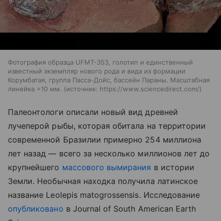
Фотография образца UFMT-353, голотип и единственный
известный экземпляр нового рода и вида из формации
Корумбатая, группа Пасса-Дойс, бассейн Параны. Масштабная
линейка =10 мм.
источник:
https://www.sciencedirect.com/
Палеонтологи описали новый вид древней
лучеперой рыбы, которая обитала на территории
современной Бразилии примерно 254 миллиона
лет назад — всего за несколько миллионов лет до
крупнейшего
массового вымирания
в истории
Земли. Необычная находка получила латинское
название Leolepis matogrossensis. Исследование
опубликовано
в Journal of South American Earth