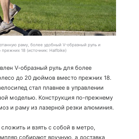
отанную раму, более удобный V-образный руль и
 прежних 18
источник:
Halfbike
авлен V-образный руль для более
колесо до 20 дюймов вместо прежних 18.
велосипед стал плавнее в управлении
овой моделью. Конструкция по-прежнему
моз и раму из лазерной резки алюминия.
о сложить и взять с собой в метро,
мпляр собирают вручную, а доставка