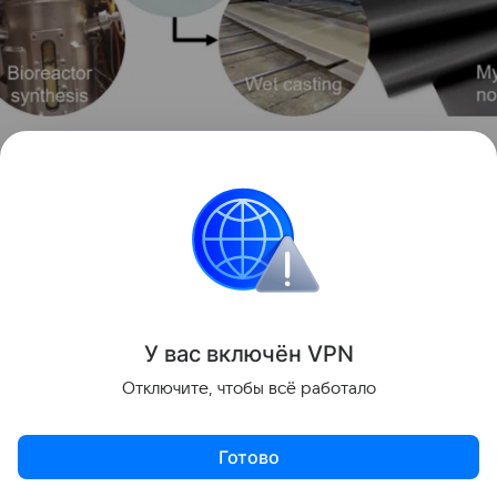
Графический экстракт в рецензируемом журнале
источник:
https://pubs.acs.org/
Что еще делают из грибов
Тема грибных материалов стремительно
развивается. Недавно Hi-Tech Mail
рассказал
о
создании живой ткани из мицелия гриба-паразита,
У вас включ
ён
V
P
N
способной самостоятельно «залечивать»
Отключите, чтобы всё работало
повреждения после добавления воды.
Готово
Еще раньше портал
писал
о гаджетах из грибов,