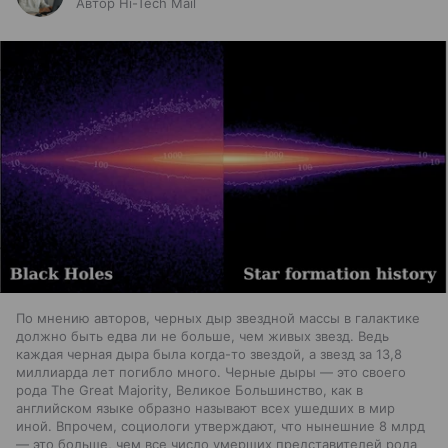
Автор Hi-Tech Mail
По мнению авторов, черных дыр звездной массы в галактике
должно быть едва ли не больше, чем живых звезд. Ведь
каждая черная дыра была когда-то звездой, а звезд за 13,8
миллиарда лет погибло много. Черные дыры — это своего
рода The Great Majority, Великое Большинство, как в
английском языке образно называют всех ушедших в мир
иной. Впрочем, социологи утверждают, что нынешние 8 млрд
— это больше, чем все число умерших представителей рода