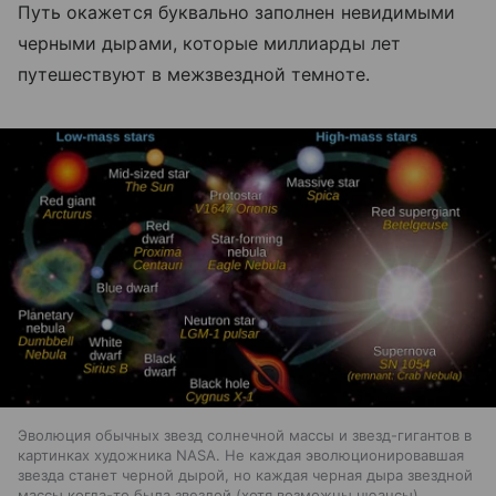
Путь окажется буквально заполнен невидимыми
черными дырами, которые миллиарды лет
путешествуют в межзвездной темноте.
Эволюция обычных звезд солнечной массы и звезд-гигантов в
картинках художника NASA. Не каждая эволюционировавшая
звезда станет черной дырой, но каждая черная дыра звездной
массы когда-то была звездой (хотя возможны нюансы).