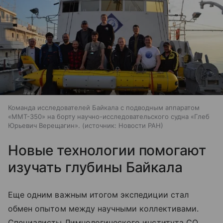
Команда исследователей Байкала с подводным аппаратом
«ММТ-350» на борту научно-исследовательского судна «Глеб
Юрьевич Верещагин».
источник:
Новости РАН
Новые технологии помогают
изучать глубины Байкала
Еще одним важным итогом экспедиции стал
обмен опытом между научными коллективами.
Специалисты Лимнологического института СО