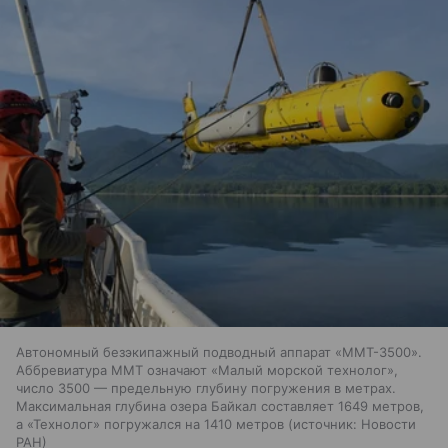
Автономный безэкипажный подводный аппарат «ММТ-3500».
Аббревиатура ММТ означают «Малый морской технолог»,
число 3500 — предельную глубину погружения в метрах.
Максимальная глубина озера Байкал составляет 1649 метров,
а «Технолог» погружался на 1410 метров
источник:
Новости
РАН