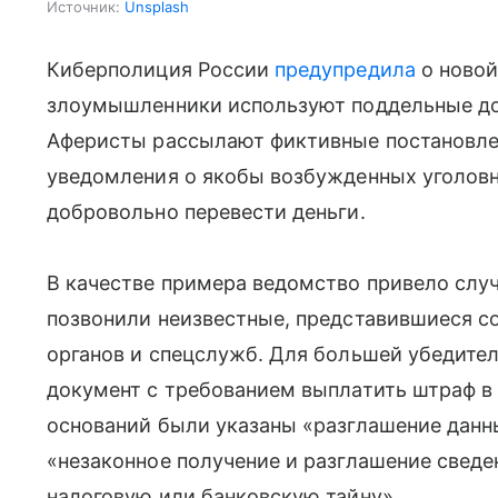
Источник:
Unsplash
Киберполиция России
предупредила
о новой
злоумышленники используют поддельные до
Аферисты рассылают фиктивные постановлен
уведомления о якобы возбужденных уголовн
добровольно перевести деньги.
В качестве примера ведомство привело случ
позвонили неизвестные, представившиеся с
органов и спецслужб. Для большей убедите
документ с требованием выплатить штраф в 
оснований были указаны «разглашение данн
«незаконное получение и разглашение свед
налоговую или банковскую тайну».