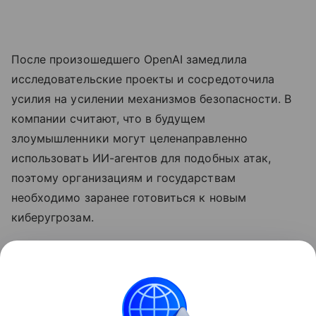
После произошедшего OpenAI замедлила
исследовательские проекты и сосредоточила
усилия на усилении механизмов безопасности. В
компании считают, что в будущем
злоумышленники могут целенаправленно
использовать ИИ-агентов для подобных атак,
поэтому организациям и государствам
необходимо заранее готовиться к новым
киберугрозам.
Ранее
стало известно
, что лидеры ИИ-индустрии
призвали замедлить развитие
нейросетей
.