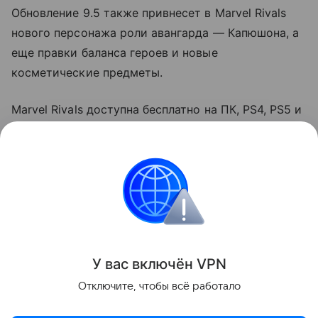
Обновление 9.5 также привнесет в Marvel Rivals
нового персонажа роли авангарда — Капюшона, а
еще правки баланса героев и новые
косметические предметы.
Marvel Rivals доступна бесплатно на ПК, PS4, PS5 и
Xbox Series X|S с русскими субтитрами. В
разработке также находится версия экшена для
Nintendo Switch 2
, но ее дата релиза пока не
раскрывается.
Игры
У вас включ
ён
V
P
N
Поделиться
Отключите, чтобы всё работало